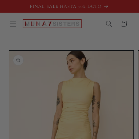
Ir
FINAL SALE HASTA 70% DCTO
directamente
al contenido
Carrito
Ir
directamente
a la
información
del producto