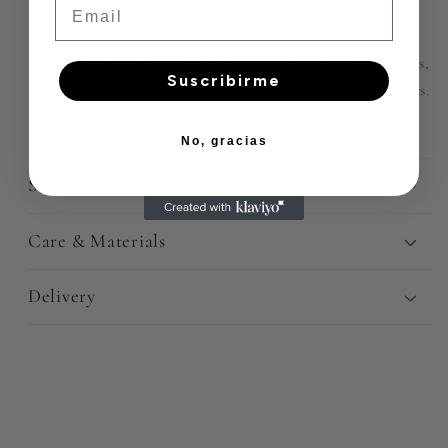
Email
Origen de materiales:
Deadstock proveniente de
Textil Cassis.
Confección:
Hecho en talleres liderados por mujeres,
Suscribirme
con proveedores de trato justo y prácticas transparentes.
Producción local:
Diseñado y fabricado en Chile.
No, gracias
Size Advice
Care & Materials
Delivery