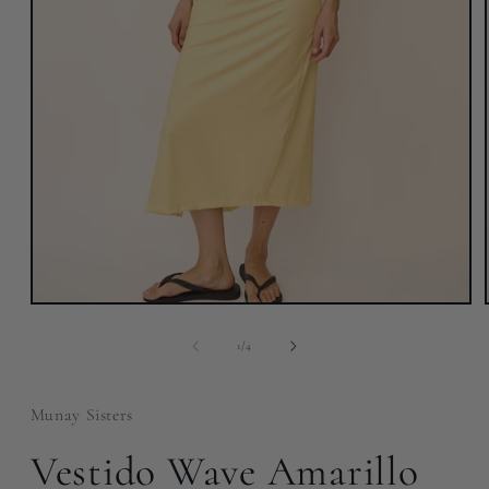
Abrir
elemento
multimedia
de
1
/
4
1
en
una
ventana
Munay Sisters
modal
Vestido Wave Amarillo