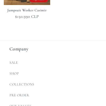
Jumpsuit Worker Casimir
Precio
$150.990 CLP
habitual
Company
SALE
SHOP
COLLECTIONS
PRE ORDER
OUR VALUES