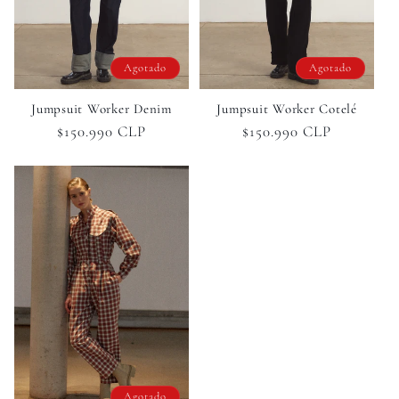
Agotado
Agotado
Jumpsuit Worker Denim
Jumpsuit Worker Cotelé
Precio
$150.990 CLP
Precio
$150.990 CLP
habitual
habitual
Agotado