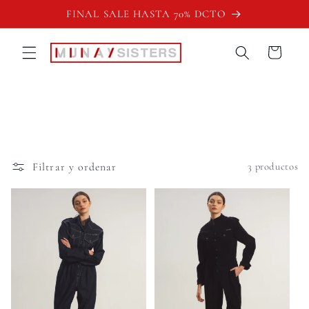
Ir
FINAL SALE HASTA 70% DCTO
directamente
al contenido
Carrito
Filtrar y ordenar
3 productos