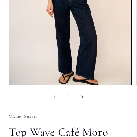
Abrir
elemento
multimedia
de
1
/
4
1
en
una
ventana
Munay Sisters
modal
Top Wave Café Moro