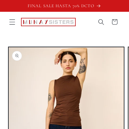
Ir
FINAL SALE HASTA 70% DCTO
directamente
al contenido
Carrito
Ir
directamente
a la
información
del producto