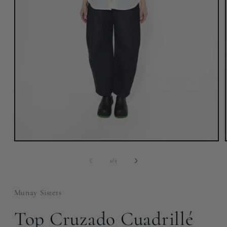
Abrir
elemento
multimedia
de
1
/
3
1
en
una
ventana
Munay Sisters
modal
Top Cruzado Cuadrillé