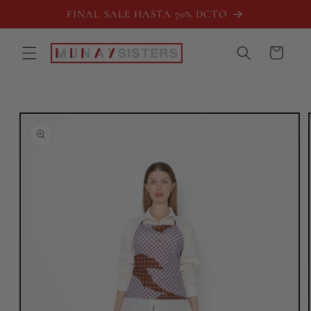
Ir
FINAL SALE HASTA 70% DCTO
directamente
al contenido
Carrito
Ir
directamente
a la
información
del producto